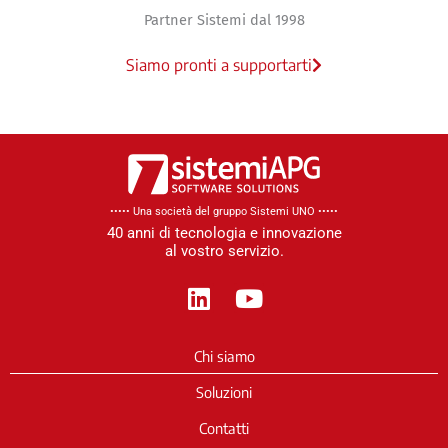
Partner Sistemi dal 1998
Siamo pronti a supportarti
••••• Una società del gruppo Sistemi UNO​ •••••
40 anni di tecnologia e innovazione
al vostro servizio.
L
Y
i
o
n
u
Chi siamo
k
t
e
u
Soluzioni
d
b
Contatti
i
e