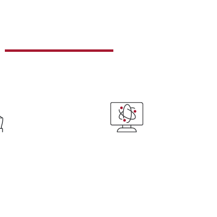
icrosoft Power BI integrato con ESOLVER e SPRING
e analisi
Integrazione di tutti i dati
dell’analisi
 dei parametri
estr
ersonalizzata
per 
la tecnologia Power BI offre
 predefinite da
da
l’integrazione con dati relazionali
 utenti
standard, dati esportati in formato