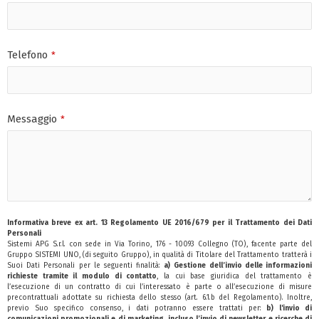
Telefono
*
Messaggio
*
Informativa breve ex art. 13 Regolamento UE 2016/679 per il Trattamento dei Dati
Personali
Sistemi APG S.r.l. con sede in Via Torino, 176 - 10093 Collegno (TO), facente parte del
Gruppo SISTEMI UNO, (di seguito Gruppo), in qualità di Titolare del Trattamento tratterà i
Suoi Dati Personali per le seguenti finalità:
a)
Gestione dell’invio delle informazioni
richieste tramite il modulo di contatto
, la cui base giuridica del trattamento è
l’esecuzione di un contratto di cui l’interessato è parte o all’esecuzione di misure
precontrattuali adottate su richiesta dello stesso (art. 6.1.b del Regolamento). Inoltre,
previo Suo specifico consenso, i dati potranno essere trattati per:
b)
l'invio di