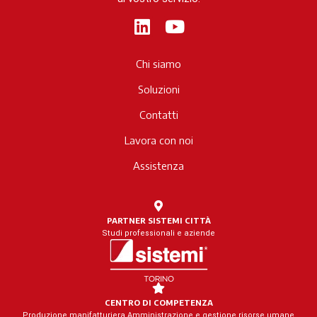
L
Y
i
o
n
u
Chi siamo
k
t
Soluzioni
e
u
d
b
Contatti
i
e
Lavora con noi
n
Assistenza
PARTNER SISTEMI CITTÀ
Studi professionali e aziende
CENTRO DI COMPETENZA
Produzione manifatturiera Amministrazione e gestione risorse umane