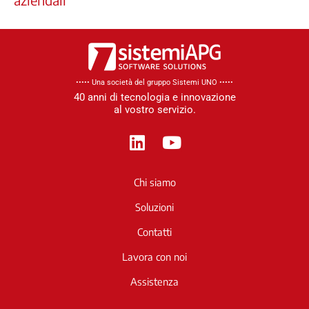
••••• Una società del gruppo Sistemi UNO​ •••••
40 anni di tecnologia e innovazione
al vostro servizio.
L
Y
i
o
n
u
Chi siamo
k
t
e
u
Soluzioni
d
b
Contatti
i
e
n
Lavora con noi
Assistenza