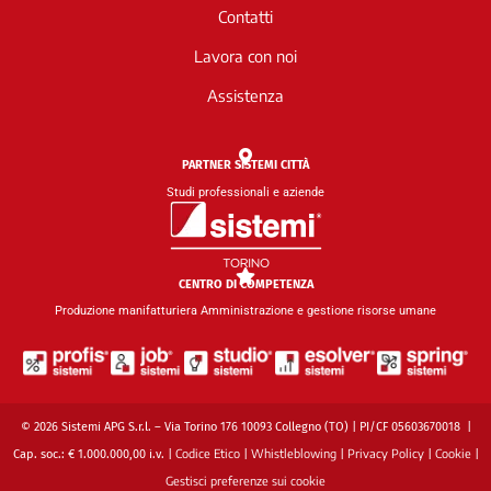
d
b
Contatti
i
e
n
Lavora con noi
Assistenza
PARTNER SISTEMI CITTÀ
Studi professionali e aziende
CENTRO DI COMPETENZA
Produzione manifatturiera Amministrazione e gestione risorse umane
© 2026 Sistemi APG S.r.l. – Via Torino 176 10093 Collegno (TO) | PI/CF 05603670018 |
Codice Etico
Whistleblowing
Privacy Policy
Cookie
Cap. soc.: € 1.000.000,00 i.v. |
|
|
|
|
Gestisci preferenze sui cookie