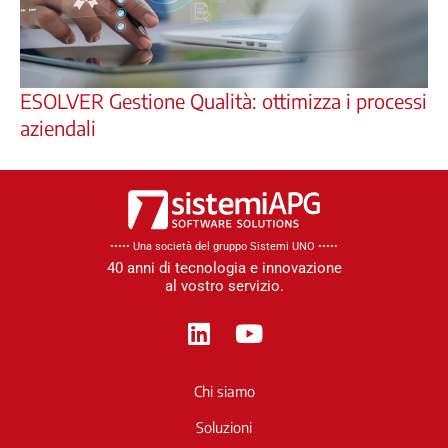
ESOLVER Gestione Qualità: ottimizza i processi
aziendali
••••• Una società del gruppo Sistemi UNO​ •••••
40 anni di tecnologia e innovazione
al vostro servizio.
L
Y
i
o
n
u
Chi siamo
k
t
e
u
Soluzioni