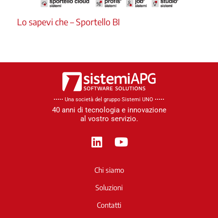
Lo sapevi che – Sportello BI
••••• Una società del gruppo Sistemi UNO​ •••••
40 anni di tecnologia e innovazione
al vostro servizio.
L
Y
i
o
n
u
Chi siamo
k
t
e
u
Soluzioni
d
b
Contatti
i
e