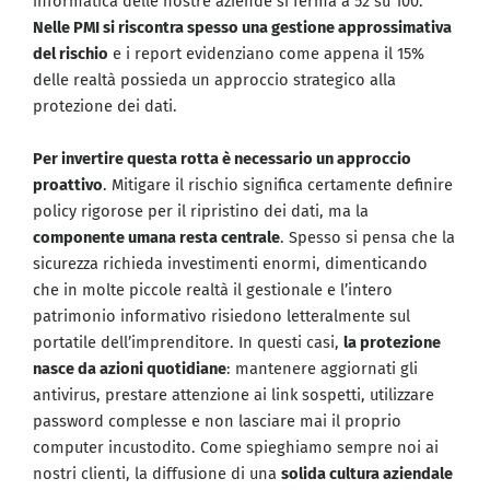
informatica delle nostre aziende si ferma a 52 su 100.
Nelle PMI si riscontra spesso una gestione approssimativa
del rischio
e i report evidenziano come appena il 15%
delle realtà possieda un approccio strategico alla
protezione dei dati.
Per invertire questa rotta è necessario un approccio
proattivo
. Mitigare il rischio significa certamente definire
policy rigorose per il ripristino dei dati, ma la
componente umana resta centrale
. Spesso si pensa che la
sicurezza richieda investimenti enormi, dimenticando
che in molte piccole realtà il gestionale e l’intero
patrimonio informativo risiedono letteralmente sul
portatile dell’imprenditore. In questi casi,
la protezione
nasce da azioni quotidiane
: mantenere aggiornati gli
antivirus, prestare attenzione ai link sospetti, utilizzare
password complesse e non lasciare mai il proprio
computer incustodito. Come spieghiamo sempre noi ai
nostri clienti, la diffusione di una
solida cultura aziendale