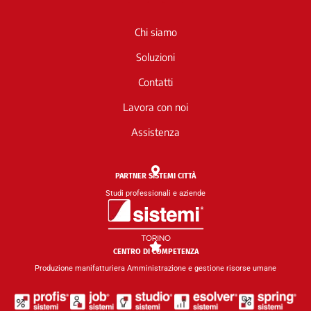
i
o
n
u
Chi siamo
k
t
e
u
Soluzioni
d
b
Contatti
i
e
n
Lavora con noi
Assistenza
PARTNER SISTEMI CITTÀ
Studi professionali e aziende
CENTRO DI COMPETENZA
Produzione manifatturiera Amministrazione e gestione risorse umane