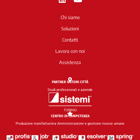
i
o
n
u
Chi siamo
k
t
e
u
Soluzioni
d
b
Contatti
i
e
n
Lavora con noi
Assistenza
PARTNER SISTEMI CITTÀ
Studi professionali e aziende
CENTRO DI COMPETENZA
Produzione manifatturiera Amministrazione e gestione risorse umane