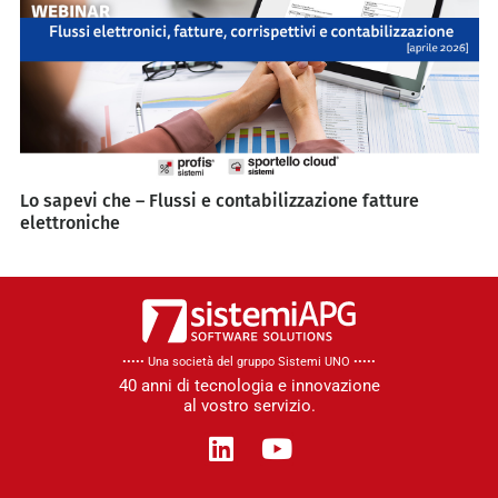
Lo sapevi che – Flussi e contabilizzazione fatture
elettroniche
••••• Una società del gruppo Sistemi UNO​ •••••
40 anni di tecnologia e innovazione
al vostro servizio.
L
Y
i
o