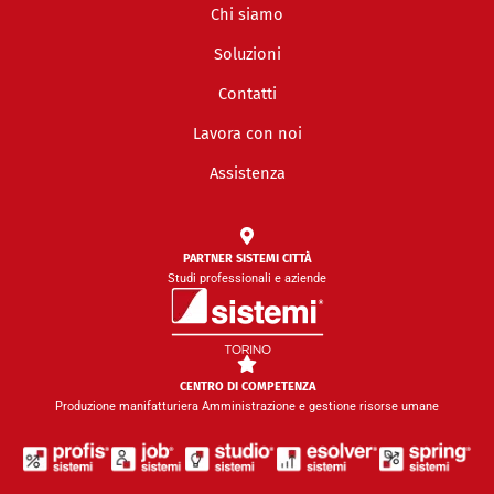
n
u
Chi siamo
k
t
e
u
Soluzioni
d
b
Contatti
i
e
n
Lavora con noi
Assistenza
PARTNER SISTEMI CITTÀ
Studi professionali e aziende
CENTRO DI COMPETENZA
Produzione manifatturiera Amministrazione e gestione risorse umane